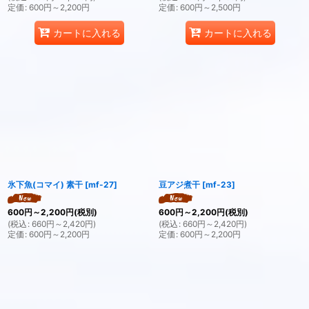
定価
:
600
円
～2,200
円
定価
:
600
円
～2,500
円
カートに入れる
カートに入れる
氷下魚(コマイ) 素干
[
mf-27
]
豆アジ煮干
[
mf-23
]
600
円
～2,200
円
(税別)
600
円
～2,200
円
(税別)
(
税込
:
660
円
～2,420
円
)
(
税込
:
660
円
～2,420
円
)
定価
:
600
円
～2,200
円
定価
:
600
円
～2,200
円