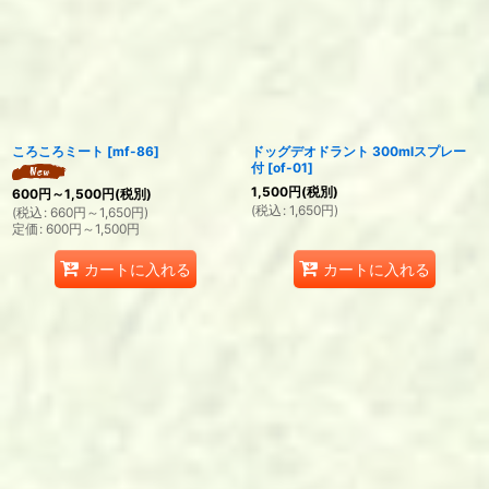
ころころミート
[
mf-86
]
ドッグデオドラント 300mlスプレー
付
[
of-01
]
1,500
円
(税別)
600
円
～1,500
円
(税別)
(
税込
:
1,650
円
)
(
税込
:
660
円
～1,650
円
)
定価
:
600
円
～1,500
円
カートに入れる
カートに入れる