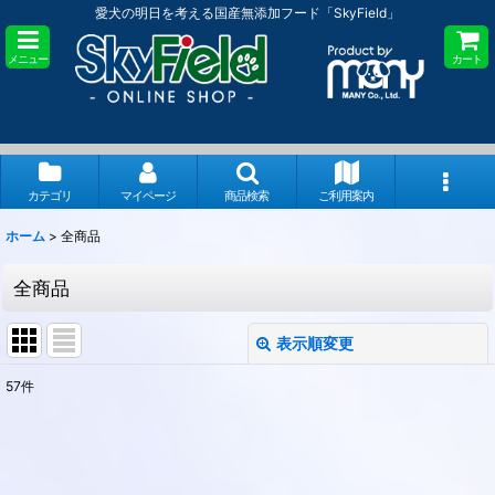
愛犬の明日を考える国産無添加フード「SkyField」
メニュー
カート
カテゴリ
マイページ
商品検索
ご利用案内
ホーム
>
全商品
全商品
表示順変更
閉じる
57
件
表示数
:
並び順
: