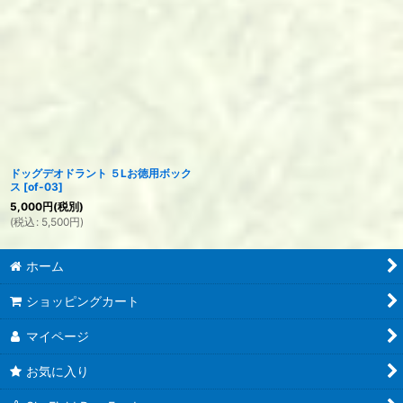
ドッグデオドラント ５Lお徳用ボック
ス
[
of-03
]
5,000
円
(税別)
(
税込
:
5,500
円
)
ホーム
ショッピングカート
マイページ
お気に入り