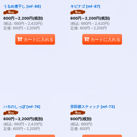
うるめ煮干し
[
mf-88
]
キビナゴ
[
mf-87
]
600
円
～2,200
円
(税別)
600
円
～2,200
円
(税別)
(
税込
:
660
円
～2,420
円
)
(
税込
:
660
円
～2,420
円
)
定価
:
600
円
～2,200
円
定価
:
600
円
～2,200
円
カートに入れる
カートに入れる
ハモのしっぽ
[
mf-74
]
宗田節スティック
[
mf-73
]
600
円
～2,200
円
(税別)
600
円
(税別)
(
税込
:
660
円
～2,420
円
)
(
税込
:
660
円
)
定価
:
600
円
～2,200
円
定価
:
600
円