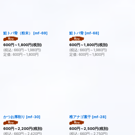
鮭トバ骨（粉末）
[
mf-69
]
鮭トバ骨
[
mf-68
]
600
円
～1,800
円
(税別)
600
円
～1,800
円
(税別)
(
税込
:
660
円
～1,980
円
)
(
税込
:
660
円
～1,980
円
)
定価
:
600
円
～1,800
円
定価
:
600
円
～1,800
円
かつお厚削り
[
mf-30
]
稚アナゴ素干
[
mf-28
]
600
円
～2,200
円
(税別)
600
円
～2,500
円
(税別)
(
税込
:
660
円
～2,420
円
)
(
税込
:
660
円
～2,750
円
)