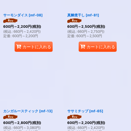
サーモンダイス
[
mf-08
]
真鯛煮干し
[
mf-81
]
600
円
～2,200
円
(税別)
600
円
～2,500
円
(税別)
(
税込
:
660
円
～2,420
円
)
(
税込
:
660
円
～2,750
円
)
定価
:
600
円
～2,200
円
定価
:
600
円
～2,500
円
カートに入れる
カートに入れる
カンガルースティック
[
mf-13
]
ササミチップ
[
mf-65
]
600
円
～2,800
円
(税別)
600
円
～2,200
円
(税別)
(
税込
:
660
円
～3,080
円
)
(
税込
:
660
円
～2,420
円
)