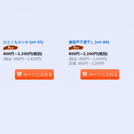
ひとくちカツオ
[
mf-91
]
無塩平子煮干し
[
mf-89
]
600
円
～2,200
円
(税別)
600
円
～2,200
円
(税別)
(
税込
:
660
円
～2,420
円
)
(
税込
:
660
円
～2,420
円
)
定価
:
600
円
～2,200
円
カートに入れる
カートに入れる