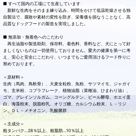
■ すべて国内の工場にて生産しています
新鮮な生肉をそのまま練り込み、時間をかけて低温乾燥させる独
自製法で、腐敗や素材の変性を防ぎ、栄養価を損なうことなく、高
品質なドッグフードの製造を実現しました。
■ 無添加・無着色へのこだわり
再生油脂や製造助剤、保存料、着色料、香料など、犬にとって好
ましくないものは一切使用しておりません。愛犬の健康を第一に考
え、安心と安全にこだわり、いつまでもご愛用頂けるフード作りに
努めております。
＜原材料＞
生肉（馬肉、鳥軟骨）、大麦全粒粉、魚粉、サツマイモ、ジャガイ
モ、玄米粉、コプラフレーク、植物油脂（菜種油、ひまわり油）、
ゴマ、グレインソルガム、コーングルテン、ビール酵母、ホエイ蛋
白、海藻粉末、脱脂粉乳、オリゴ糖、カルシウム粉末、Ｌ－リジ
ン、ＤＬ－メチオニン、乳酸菌群
＜主成分＞
粗タンパク…28％以上、粗脂肪…10％以上