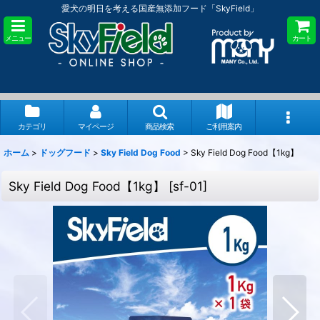
愛犬の明日を考える国産無添加フード「SkyField」
メニュー
カート
カテゴリ
マイページ
商品検索
ご利用案内
ホーム
>
ドッグフード
>
Sky Field Dog Food
>
Sky Field Dog Food【1kg】
Sky Field Dog Food【1kg】
[
sf-01
]