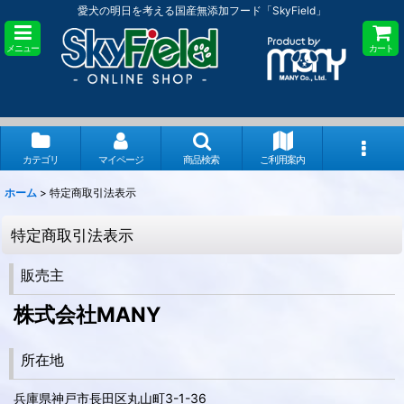
愛犬の明日を考える国産無添加フード「SkyField」
メニュー
カート
カテゴリ
マイページ
商品検索
ご利用案内
ホーム
>
特定商取引法表示
特定商取引法表示
販売主
株式会社MANY
所在地
兵庫県神戸市長田区丸山町3-1-36