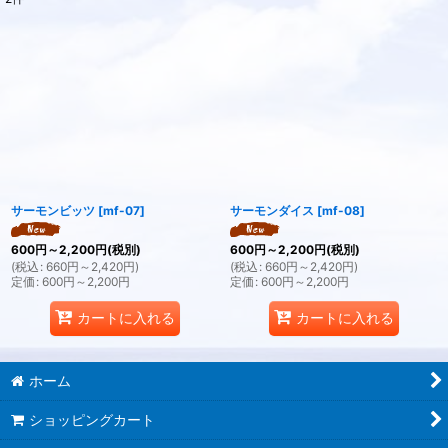
表示数
:
並び順
:
絞り込む
サーモンビッツ
[
mf-07
]
サーモンダイス
[
mf-08
]
600
円
～2,200
円
(税別)
600
円
～2,200
円
(税別)
(
税込
:
660
円
～2,420
円
)
(
税込
:
660
円
～2,420
円
)
定価
:
600
円
～2,200
円
定価
:
600
円
～2,200
円
カートに入れる
カートに入れる
ホーム
ショッピングカート