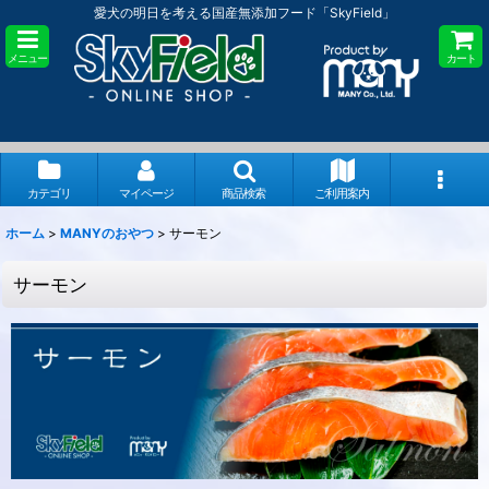
愛犬の明日を考える国産無添加フード「SkyField」
メニュー
カート
カテゴリ
マイページ
商品検索
ご利用案内
ホーム
>
MANYのおやつ
>
サーモン
サーモン