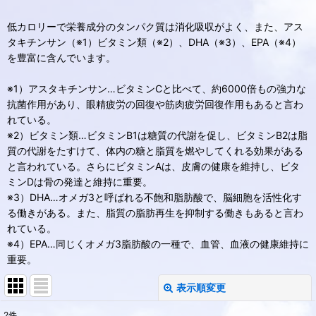
低カロリーで栄養成分のタンパク質は消化吸収がよく、また、アス
タキチンサン（※1）ビタミン類（※2）、DHA（※3）、EPA（※4）
を豊富に含んでいます。
※1）アスタキチンサン…ビタミンCと比べて、約6000倍もの強力な
抗菌作用があり、眼精疲労の回復や筋肉疲労回復作用もあると言わ
れている。
※2）ビタミン類…ビタミンB1は糖質の代謝を促し、ビタミンB2は脂
質の代謝をたすけて、体内の糖と脂質を燃やしてくれる効果がある
と言われている。さらにビタミンAは、皮膚の健康を維持し、ビタ
ミンDは骨の発達と維持に重要。
※3）DHA…オメガ3と呼ばれる不飽和脂肪酸で、脳細胞を活性化す
る働きがある。また、脂質の脂肪再生を抑制する働きもあると言わ
れている。
※4）EPA…同じくオメガ3脂肪酸の一種で、血管、血液の健康維持に
重要。
表示順変更
閉じる
2
件