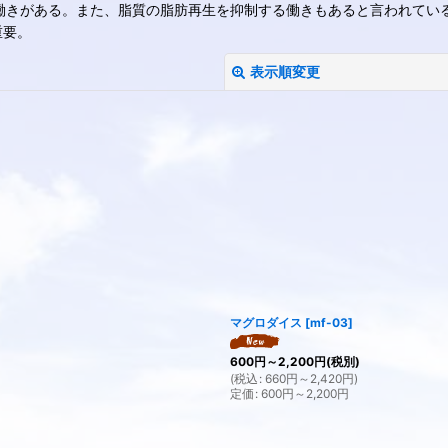
る働きがある。また、脂質の脂肪再生を抑制する働きもあると言われてい
重要。
表示順変更
絞り込む
マグロダイス
[
mf-03
]
600
円
～2,200
円
(税別)
(
税込
:
660
円
～2,420
円
)
定価
:
600
円
～2,200
円