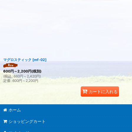
マグロスティック
[
mf-02
]
600
円
～2,200
円
(税別)
(
税込
:
660
円
～2,420
円
)
定価
:
600
円
～2,200
円
カートに入れる
ホーム
ショッピングカート