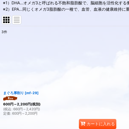
※1）DHA…オメガ3と呼ばれる不飽和脂肪酸で、脳細胞を活性化す
※2）EPA…同じくオメガ3脂肪酸の一種で、血管、血液の健康維持に
3
件
表示数
:
並び順
:
まぐろ厚削り
[
mf-29
]
600
円
～2,200
円
(税別)
(
税込
:
660
円
～2,420
円
)
定価
:
600
円
～2,200
円
カートに入れる