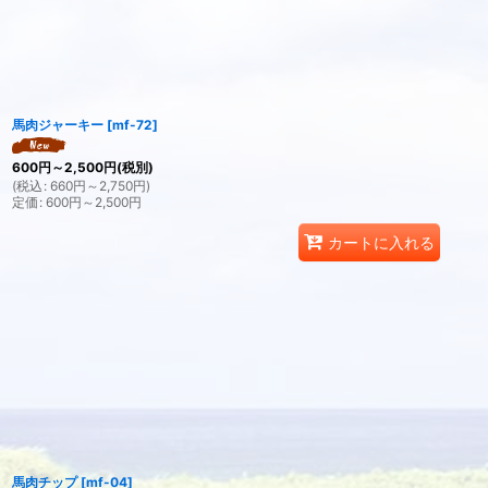
馬肉ジャーキー
[
mf-72
]
600
円
～2,500
円
(税別)
(
税込
:
660
円
～2,750
円
)
定価
:
600
円
～2,500
円
カートに入れる
馬肉チップ
[
mf-04
]