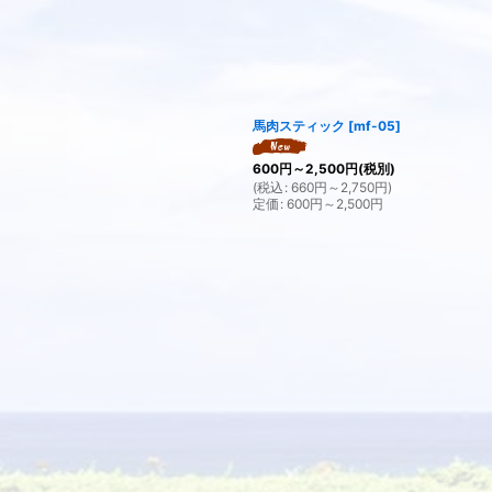
馬肉スティック
[
mf-05
]
600
円
～2,500
円
(税別)
(
税込
:
660
円
～2,750
円
)
定価
:
600
円
～2,500
円