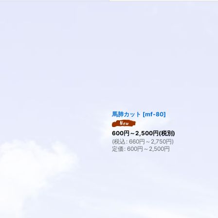
絞り込む
馬肺カット
[
mf-80
]
600
円
～2,500
円
(税別)
(
税込
:
660
円
～2,750
円
)
定価
:
600
円
～2,500
円