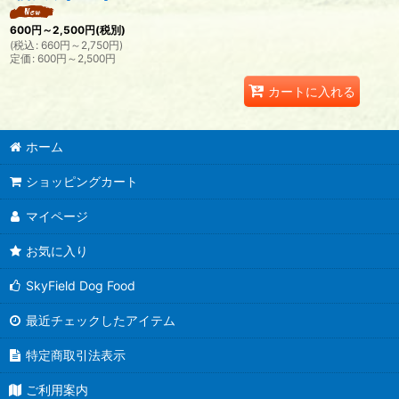
600
円
～2,500
円
(税別)
(
税込
:
660
円
～2,750
円
)
定価
:
600
円
～2,500
円
カートに入れる
ホーム
ショッピングカート
マイページ
お気に入り
SkyField Dog Food
最近チェックしたアイテム
特定商取引法表示
ご利用案内