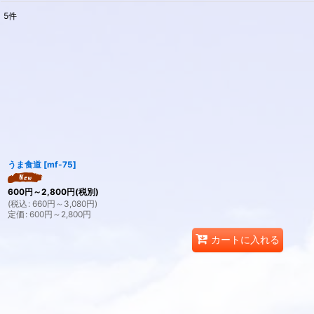
5
件
表示数
:
並び順
:
うま食道
[
mf-75
]
600
円
～2,800
円
(税別)
(
税込
:
660
円
～3,080
円
)
定価
:
600
円
～2,800
円
カートに入れる