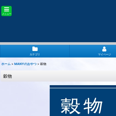
メニュー
カテゴリ
マイページ
ホーム
>
MANYのおやつ
>
穀物
穀物