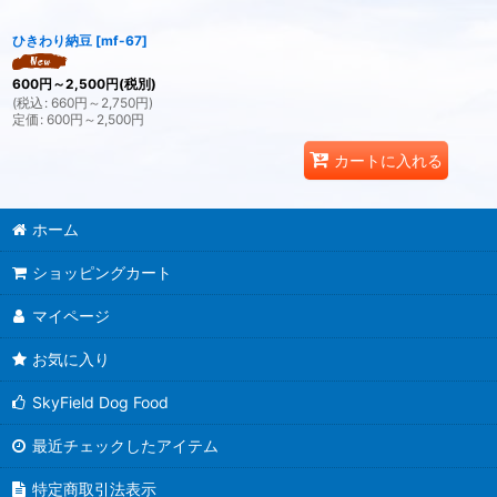
ひきわり納豆
[
mf-67
]
600
円
～2,500
円
(税別)
(
税込
:
660
円
～2,750
円
)
定価
:
600
円
～2,500
円
カートに入れる
ホーム
ショッピングカート
マイページ
お気に入り
SkyField Dog Food
最近チェックしたアイテム
特定商取引法表示