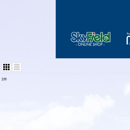
2
件
表示数
:
並び順
: