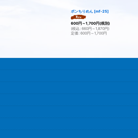
ポンちりめん
[
mf-25
]
600
円
～1,700
円
(税別)
(
税込
:
660
円
～1,870
円
)
定価
:
600
円
～1,700
円