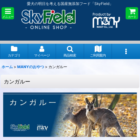
愛犬の明日を考える国産無添加フード「SkyField」
メニュー
カート
カテゴリ
マイページ
商品検索
ご利用案内
ホーム
>
MANYのおやつ
>
カンガルー
カンガルー