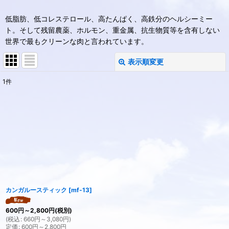
低脂肪、低コレステロール、高たんぱく、高鉄分のヘルシーミー
ト。そして残留農薬、ホルモン、重金属、抗生物質等を含有しない
世界で最もクリーンな肉と言われています。
表示順変更
閉じる
1
件
表示数
:
並び順
:
絞り込む
カンガルースティック
[
mf-13
]
600
円
～2,800
円
(税別)
(
税込
:
660
円
～3,080
円
)
定価
:
600
円
～2,800
円