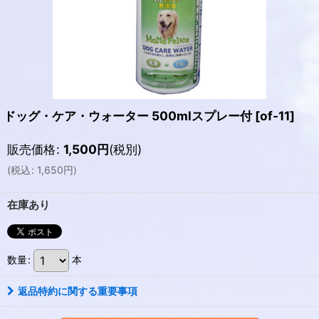
ドッグ・ケア・ウォーター 500mlスプレー付
[
of-11
]
販売価格
:
1,500
円
(税別)
(
税込
:
1,650
円
)
在庫あり
数量
:
本
返品特約に関する重要事項