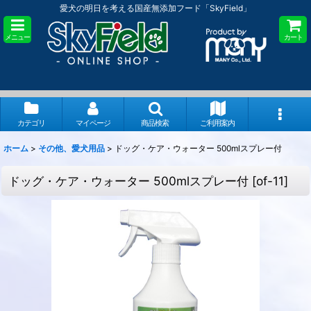
愛犬の明日を考える国産無添加フード「SkyField」
メニュー
カート
カテゴリ
マイページ
商品検索
ご利用案内
ホーム
>
その他、愛犬用品
>
ドッグ・ケア・ウォーター 500mlスプレー付
ドッグ・ケア・ウォーター 500mlスプレー付
[
of-11
]