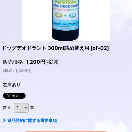
ドッグデオドラント 300ml詰め替え用
[
of-02
]
販売価格
:
1,200
円
(税別)
(
税込
:
1,320
円
)
在庫あり
数量
:
本
返品特約に関する重要事項