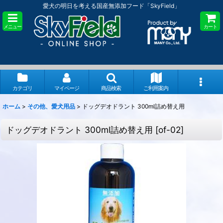
愛犬の明日を考える国産無添加フード「SkyField」
メニュー
カート
カテゴリ
マイページ
商品検索
ご利用案内
ホーム
>
その他、愛犬用品
>
ドッグデオドラント 300ml詰め替え用
ドッグデオドラント 300ml詰め替え用
[
of-02
]